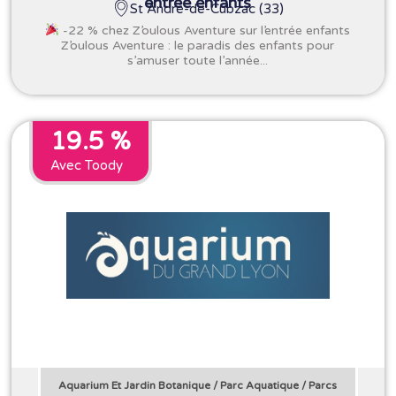
entrée enfants
St André-de-Cubzac (33)
-22 % chez Z’oulous Aventure sur l’entrée enfants
Z’oulous Aventure : le paradis des enfants pour
s’amuser toute l’année...
19.5 %
Avec Toody
Aquarium Et Jardin Botanique
/
Parc Aquatique
/
Parcs