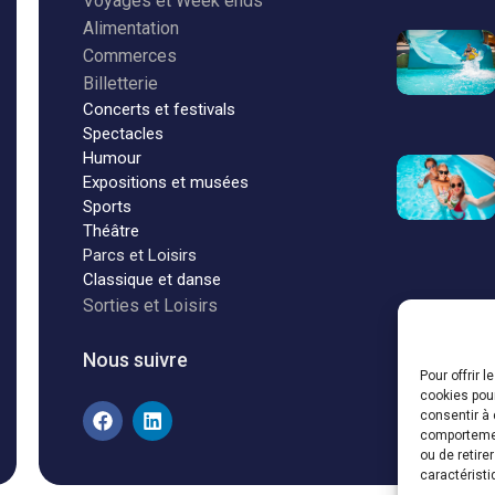
Voyages et Week ends
Alimentation
Commerces
Billetterie
Concerts et festivals
Spectacles
Humour
Expositions et musées
Sports
Théâtre
Parcs et Loisirs
Classique et danse
Sorties et Loisirs
Nous suivre
Pour offrir 
cookies pour
consentir à 
comportement
ou de retire
caractéristi