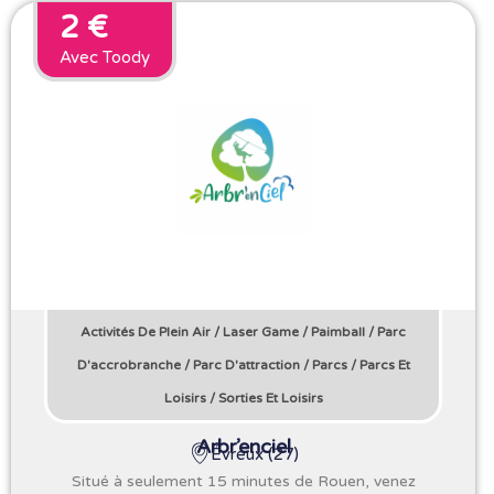
2 €
Avec Toody
Activités De Plein Air
/
Laser Game
/
Paimball
/
Parc
D'accrobranche
/
Parc D'attraction
/
Parcs
/
Parcs Et
Loisirs
/
Sorties Et Loisirs
Arbr’enciel
Évreux (27)
Situé à seulement 15 minutes de Rouen, venez