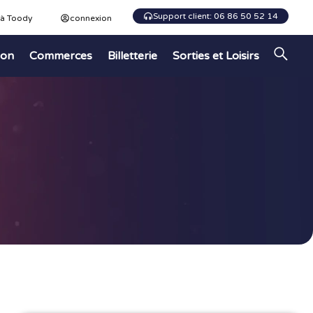
Support client: 06 86 50 52 14
 à Toody
connexion
ion
Commerces
Billetterie
Sorties et Loisirs