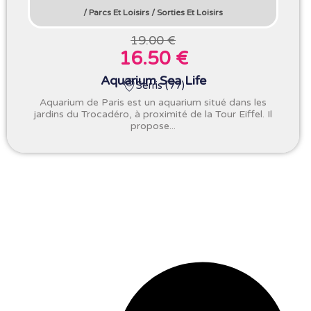
/
Parcs Et Loisirs
/
Sorties Et Loisirs
19.00 €
16.50 €
Aquarium Sea Life
Serris (77)
Aquarium de Paris est un aquarium situé dans les
jardins du Trocadéro, à proximité de la Tour Eiffel. Il
propose...