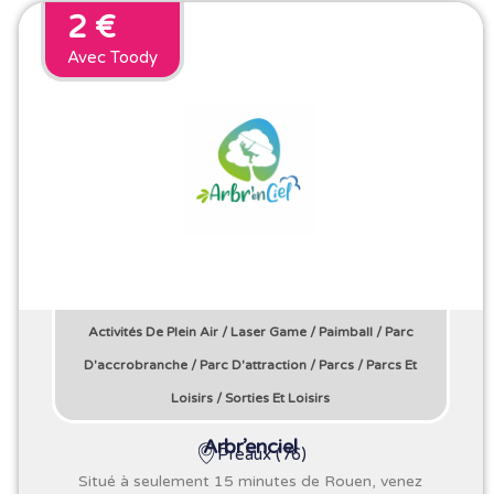
2 €
Avec Toody
Activités De Plein Air
/
Laser Game
/
Paimball
/
Parc
D'accrobranche
/
Parc D'attraction
/
Parcs
/
Parcs Et
Loisirs
/
Sorties Et Loisirs
Arbr’enciel
Preaux (76)
Situé à seulement 15 minutes de Rouen, venez