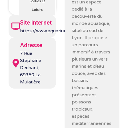
est un espace
Sorties Et
dédié à la
Loisirs
découverte du
Site internet
monde aquatique,
situé au sud de
https://www.aquariumlyon.fr/
Lyon. Il propose
Adresse
un parcours
immersif à travers
7 Rue
plusieurs univers
Stéphane
marins et d’eau
Dechant,
douce, avec des
69350 La
bassins
Mulatière
thématiques
présentant
poissons
tropicaux,
espèces
méditerranéennes