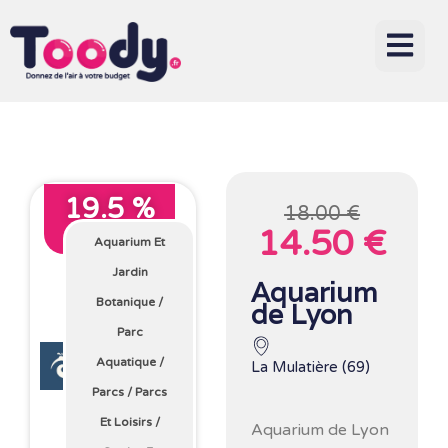
19.5 %
18.00 €
14.50 €
Avec Toody
Aquarium Et
Jardin
Aquarium
Botanique
/
de Lyon
Parc
Aquatique
/
La Mulatière (69)
Parcs
/
Parcs
Et Loisirs
/
Aquarium de Lyon