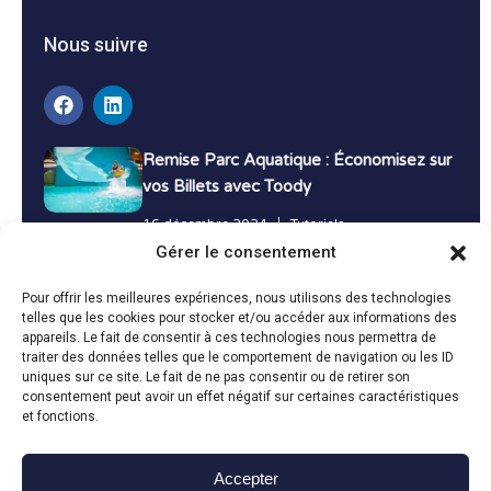
Parc Zoologique
23.00 €
17.00 €
Vallée des Singes – E-Ticket-Adulte (à
partir de 13 ans)
Site unique en France, situé à 30 mn au sud de
Poitiers. 20 ans de Nature : 34 espèces de...
Gérer le consentement
Pour offrir les meilleures expériences, nous utilisons des technologies
telles que les cookies pour stocker et/ou accéder aux informations des
appareils. Le fait de consentir à ces technologies nous permettra de
traiter des données telles que le comportement de navigation ou les ID
20 %
uniques sur ce site. Le fait de ne pas consentir ou de retirer son
consentement peut avoir un effet négatif sur certaines caractéristiques
Avec Toody
et fonctions.
Accepter