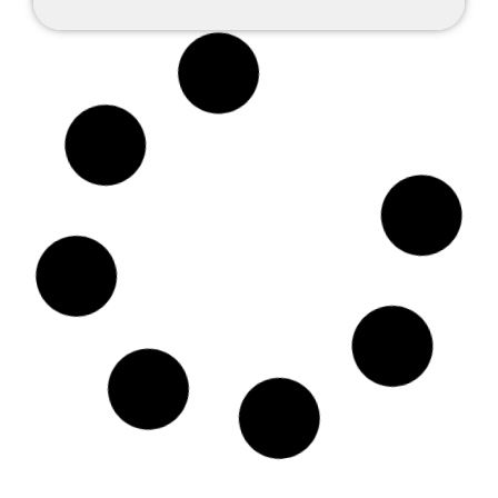
13 %
Avec Toody
Parc Zoologique
15.00 €
13.00 €