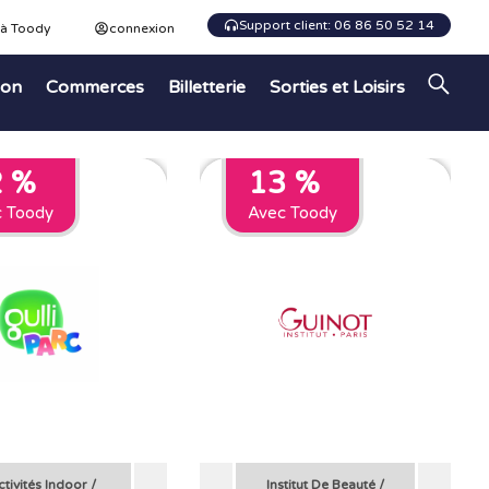
Support client: 06 86 50 52 14
 à Toody
connexion
ion
Commerces
Billetterie
Sorties et Loisirs
2 %
13 %
c Toody
Avec Toody
ctivités Indoor
/
Institut De Beauté
/