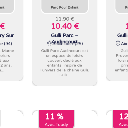
ant
Parc Pour Enfant
P
11.90 €
 €
10.40 €
ry Sur
Gulli Parc –
Gull
Audincourt
e (94)
Audincourt (25)
Aix
ur-Marne
Gulli Parc Audincourt est
Gull
oisirs
un espace de loisirs
Proven
é aux
couvert dédié aux
loisi
12 ans,
enfants, inspiré de
pri
...
l’univers de la chaîne Gulli.
enfants
Gulli...
11 %
1
Avec Toody
Ave