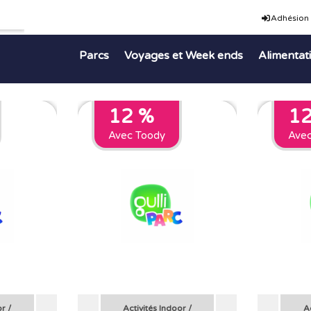
Adhésion
Parcs
Voyages et Week ends
Alimentat
12 %
1
Avec Toody
Ave
or
/
Activités Indoor
/
A