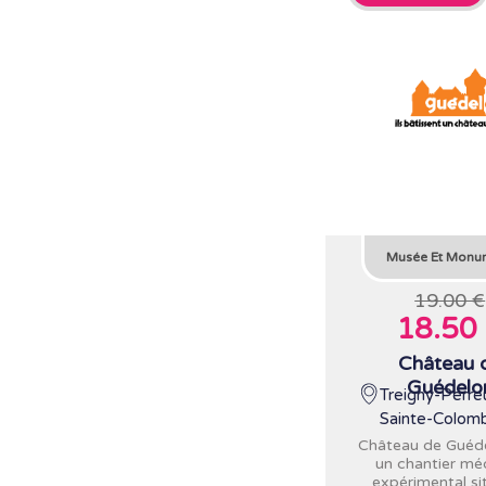
Musée Et Monu
19.00 €
18.50
Château 
Guédelo
Treigny-Perre
Sainte-Colomb
Château de Guéde
un chantier mé
expérimental si