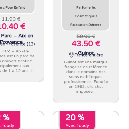
arc Pour Enfant
Parfumerie,
Cosmétique
/
11.90 €
10.40 €
Relaxation Détente
i Parc – Aix en
50.00 €
Provence
43.50 €
 en Provence (13)
i Parc – Aix-en-
Guinot
France entière
ce est un parc de
rs couvert destiné
Guinot est une marque
ncipalement aux
française de référence
 de 1 à 12 ans. Il...
dans le domaine des
soins esthétiques
professionnels. Fondée
en 1963, elle s’est
imposée...
2 %
20 %
c Toody
Avec Toody