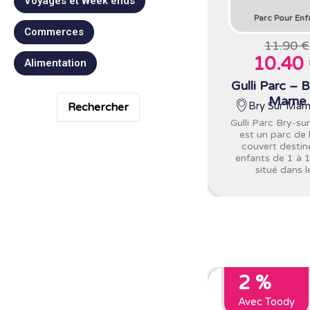
Voyages et Week ends
Parc Pour Enf
Commerces
11.90 €
10.40
Alimentation
Gulli Parc – B
Marne
Bry Sur Marn
Rechercher
Gulli Parc Bry-s
est un parc de l
couvert destin
enfants de 1 à 
situé dans le
2 %
Avec Toody