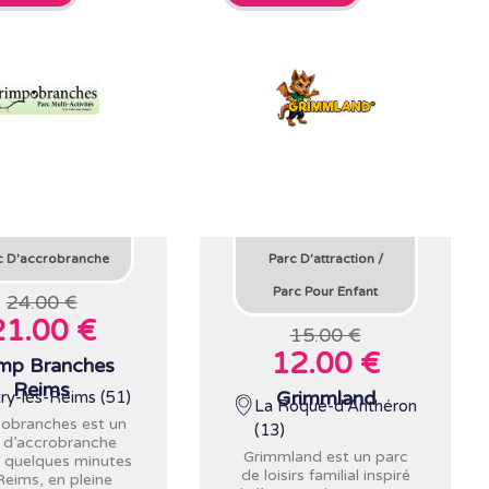
c D'accrobranche
Parc D'attraction
/
Parc Pour Enfant
24.00 €
21.00 €
15.00 €
12.00 €
mp Branches
Reims
Grimmland
ry-lès-Reims (51)
La Roque-d'Anthéron
obranches est un
(13)
 d’accrobranche
Grimmland est un parc
à quelques minutes
de loisirs familial inspiré
Reims, en pleine