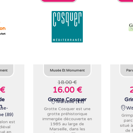
ment
Musée Et Monument
Par
18.00 €
 €
16.00 €
de
Grotte Cosquer
Gri
Marseille (13)
n
use-
Wit
Grotte Cosquer est une
grotte préhistorique
e (89)
Grimp
immergée découverte en
parc
lon est
1985 au large de
situé 
diéval
Marseille, dans les
de 
tué en