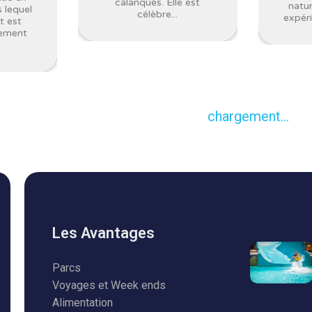
calanques. Elle est
natur
 lequel
célèbre...
expéri
t est
rement
chargement...
Les Avantages
Parcs
Voyages et Week ends
Alimentation