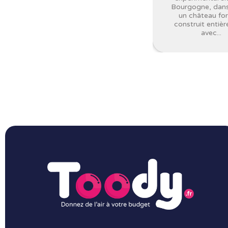
Bourgogne, dans
un château for
construit entiè
avec...