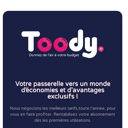
(bijoux et montres) de marques tendances telles
que Cluse, Festina, Montignac, Zag ,...
Jusqu'à -20%
Avec Toody
Bijouterie, Horlogerie, Joaillerie
/
Commerces