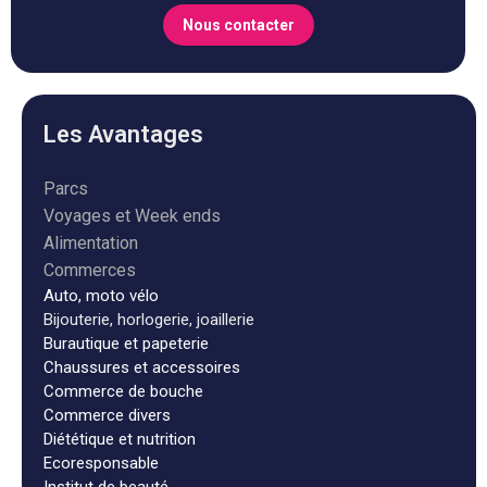
Aélys Bijouterie
Houssen (68)
Chez Aélys, vous pourrez trouver des produits
(bijoux et montres) de marques tendances telles
que Cluse, Festina, Montignac, Zag ,...
Jusqu'à -20%
Avec Toody