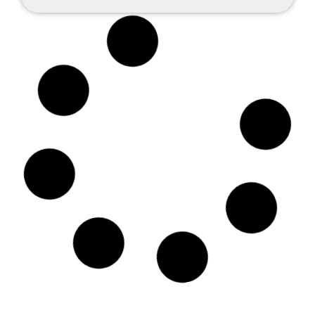
Jusqu'à -20%
Avec Toody
Bijouterie, Horlogerie, Joaillerie
/
Commerces
Aélys Bijouterie
Ibos (65)
Chez Aélys, vous pourrez trouver des produits