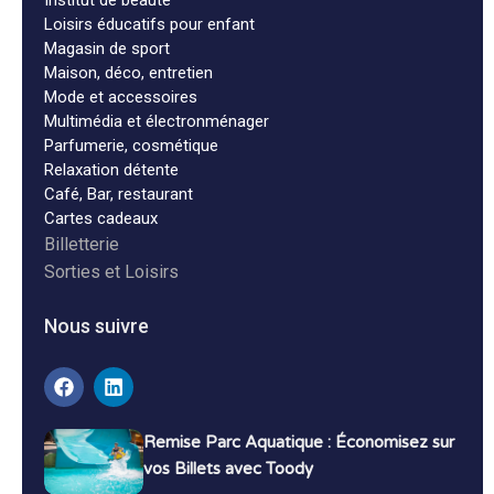
Bijouterie, Horlogerie, Joaillerie
/
Commerces
Aélys Bijouterie
Saint-Paul-Les-Dax (40)
Chez Aélys, vous pourrez trouver des produits
(bijoux et montres) de marques tendances telles
que Cluse, Festina, Montignac, Zag ,...
Jusqu'à -20%
Avec Toody