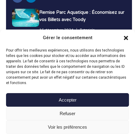
Remise Parc Aquatique : Économisez sur
vos Billets avec Toody
16 décembre 2024
Tutoriels
Gérer le consentement
Bons Plans Voyage : Économisez sur vos
Pour offrir les meilleures expériences, nous utilisons des technologies
Vacances avec Toody
telles que les cookies pour stocker et/ou accéder aux informations des
appareils. Le fait de consentir à ces technologies nous permettra de
13 décembre 2024
Bon plans
traiter des données telles que le comportement de navigation ou les ID
uniques sur ce site. Le fait de ne pas consentir ou de retirer son
consentement peut avoir un effet négatif sur certaines caractéristiques
Toutes les actualités
et fonctions.
Accepter
Toody © 2024
Refuser
CGU
CGV
Politique de confidentialité
Mentions légales
Politique de cookies
Voir les préférences