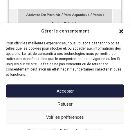
Activités De Plein Air
/
Parc Aquatique
/
Parcs
/
Sorties Et Loisirs
Gérer le consentement
12.00 €
10.00 €
Pour offrir les meilleures expériences, nous utilisons des technologies
telles que les cookies pour stocker et/ou accéder aux informations des
TSN concept
appareils. Le fait de consentir à ces technologies nous permettra de
traiter des données telles que le comportement de navigation ou les ID
Nozay (44)
uniques sur ce site. Le fait de ne pas consentir ou de retirer son
Pour le loisir ou la ride extrême, pour l’adrénaline
consentement peut avoir un effet négatif sur certaines caractéristiques
ou le farniente, profitez du cadre exceptionnel
et fonctions.
qu’offrent le TSN44.2 –...
Accepter
30 %
Refuser
Avec Toody
Voir les préférences