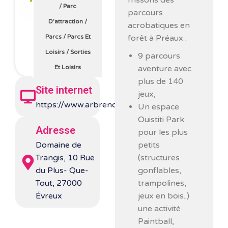
frissons des
/
Parc
parcours
D'attraction
/
acrobatiques en
forêt à Préaux :
Parcs
/
Parcs Et
Loisirs
/
Sorties
9 parcours
aventure avec
Et Loisirs
plus de 140
Site internet
jeux,
https://www.arbrenciel.com/fr/
Un espace
Ouistiti Park
Adresse
pour les plus
petits
Domaine de
(structures
Trangis, 10 Rue
gonflables,
du Plus- Que-
trampolines,
Tout, 27000
jeux en bois..)
Évreux
une activité
Paintball,