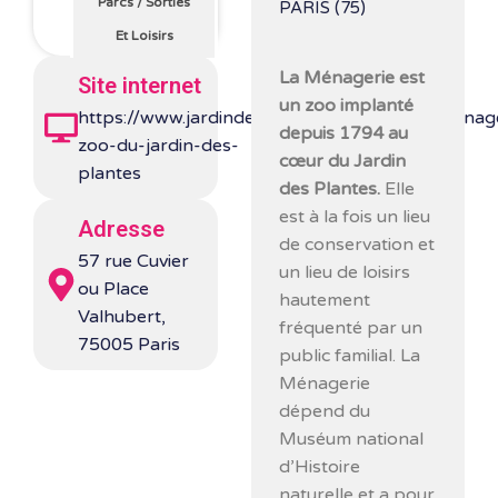
Parcs
/
Sorties
PARIS (75)
Et Loisirs
La Ménagerie est
Site internet
un zoo implanté
https://www.jardindesplantesdeparis.fr/fr/menag
depuis 1794 au
zoo-du-jardin-des-
cœur du Jardin
plantes
des Plantes.
Elle
est à la fois un lieu
Adresse
de conservation et
57 rue Cuvier
un lieu de loisirs
ou Place
hautement
Valhubert,
fréquenté par un
75005 Paris
public familial. La
Ménagerie
dépend du
Muséum national
d’Histoire
naturelle et a pour