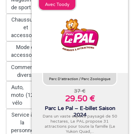
(31)
Avec Toody
de sport
Chaussures
et
(64)
accessoires
Mode et
(136)
accessoires
Commerce
(250)
divers
Parc D'attraction
/
Parc Zoologique
Auto,
37 €
moto
(122)
29.50 €
vélo
Parc Le Pal – E-billet Saison
2024
Service à
Dans un vaste espace paysagé de 50
hectares, Le PAL propose 31
la
(109)
attractions pour toute la famille (Le
personne
Yukon Quad,...