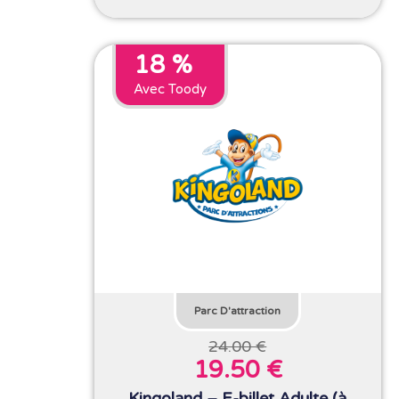
18 %
Avec Toody
Parc D'attraction
24.00 €
19.50 €
Kingoland – E-billet Adulte (à