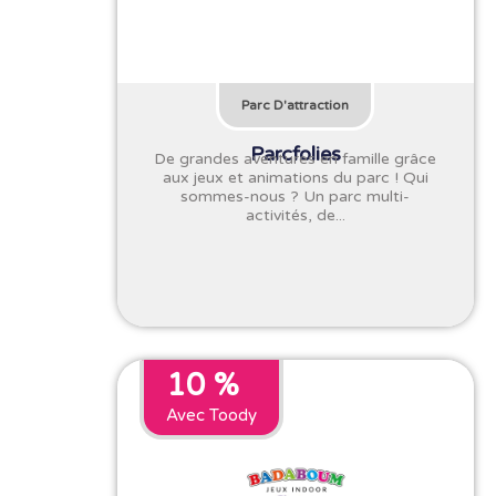
Parc D'attraction
Parcfolies
De grandes aventures en famille grâce
aux jeux et animations du parc ! Qui
sommes-nous ? Un parc multi-
activités, de...
10 %
Avec Toody