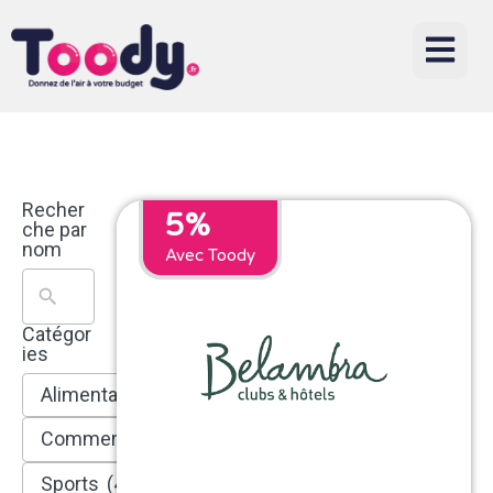
Recher
5%
che par
nom
Avec Toody
Catégor
ies
Alimentation
(11)
Commerces
(1226)
Sports
(4)