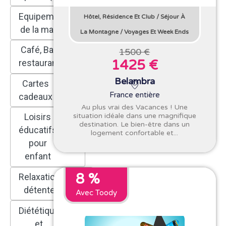
Equipements
Hôtel, Résidence Et Club
/
Séjour À
(8)
de la maison
La Montagne
/
Voyages Et Week Ends
Café, Bar,
1500 €
(157)
1425 €
restaurant
Belambra
Cartes
(169)
France entière
cadeaux
Au plus vrai des Vacances ! Une
situation idéale dans une magnifique
Loisirs
destination. Le bien-être dans un
éducatifs
logement confortable et...
(51)
pour
enfant
8 %
Relaxation
(136)
détente
Avec Toody
Diététique
et
(39)