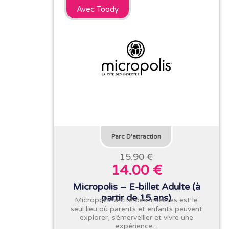
Avec Toody
Parc D'attraction
15.90 €
14.00 €
Micropolis – E-billet Adulte (à
partir de 15 ans)
Micropolis la cité des insectes est le
seul lieu où parents et enfants peuvent
explorer, s’émerveiller et vivre une
expérience...