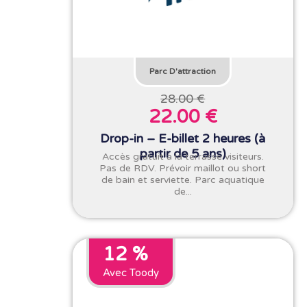
Parc D'attraction
28.00 €
22.00 €
Drop-in – E-billet 2 heures (à
partir de 5 ans)
Accès gratuit à la terrasse visiteurs.
Pas de RDV. Prévoir maillot ou short
de bain et serviette. Parc aquatique
de...
12 %
Avec Toody