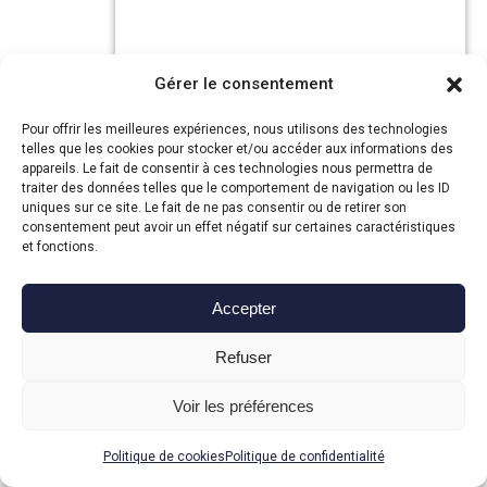
Gérer le consentement
Activités Indoor
/
Parc D'attraction
/
Pour offrir les meilleures expériences, nous utilisons des technologies
telles que les cookies pour stocker et/ou accéder aux informations des
Parcs
/
Sorties Et Loisirs
appareils. Le fait de consentir à ces technologies nous permettra de
traiter des données telles que le comportement de navigation ou les ID
29.00 €
uniques sur ce site. Le fait de ne pas consentir ou de retirer son
19.00 €
consentement peut avoir un effet négatif sur certaines caractéristiques
et fonctions.
Chaplin’s World- E-billet
adulte/ enfant
Accepter
Corsier-sur-Vevey, (Suisse)
Chaplin’s World est un musée immersif
Refuser
dédié à la vie et à l’œuvre de Charlie
Chaplin. Situé dans son ancienne...
Voir les préférences
Politique de cookies
Politique de confidentialité