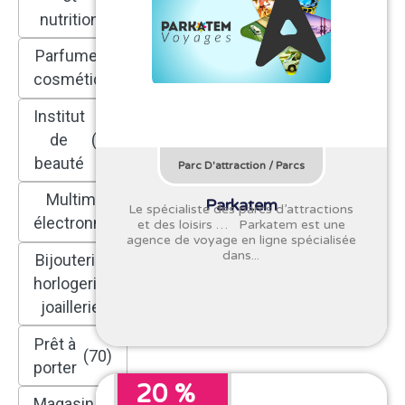
nutrition
Parfumerie,
(59)
cosmétique
Institut
de
(82)
beauté
Parc D'attraction
/
Parcs
Multimédia et
Parkatem
Le spécialiste des parcs d’attractions
(80)
électronménager
et des loisirs … Parkatem est une
agence de voyage en ligne spécialisée
dans...
Bijouterie,
horlogerie,
(34)
joaillerie
Prêt à
(70)
porter
20 %
Magasin