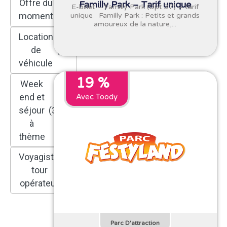
Offre du
Familly Park – Tarif unique
E-billet – Familly Park (Dpt 37) – tarif
(1)
moment
unique Familly Park : Petits et grands
amoureux de la nature,...
Location
de
(6)
véhicule
19 %
Week
end et
Avec Toody
séjour
(30)
à
thème
Voyagiste,
tour
(28)
opérateur
Parc D'attraction