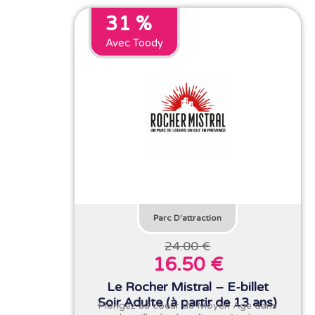
31 %
Avec Toody
Parc D'attraction
24.00 €
16.50 €
Le Rocher Mistral – E-billet
Soir Adulte (à partir de 13 ans)
Plongez au coeur du Moyen Age dans