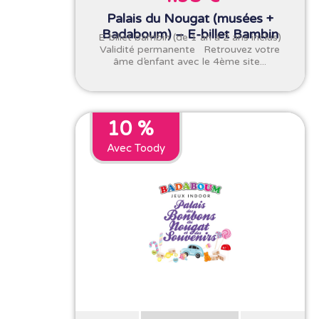
Palais du Nougat (musées +
Badaboum) – E-billet Bambin
E-billet bambin (de 1 an à 2 ans inclus)
Validité permanente Retrouvez votre
âme d’enfant avec le 4ème site...
10 %
Avec Toody