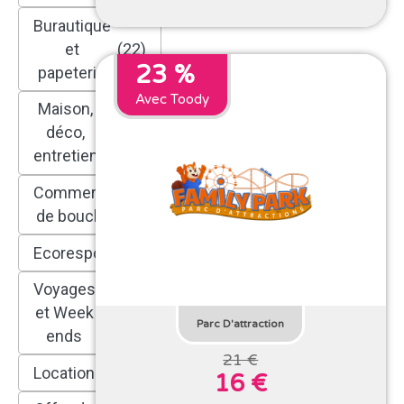
Burautique
et
(22)
23 %
papeterie
Avec Toody
Maison,
déco,
(161)
entretien
Commerce
(210)
de bouche
Ecoresponsable
(88)
Voyages
et Week
(60)
Parc D'attraction
ends
21 €
Locations
(12)
16 €