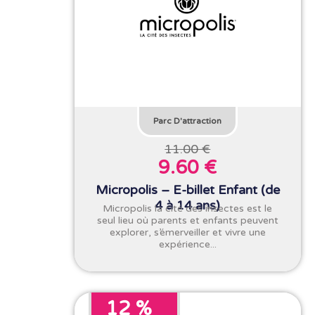
Parc D'attraction
11.00 €
9.60 €
Micropolis – E-billet Enfant (de
4 à 14 ans)
Micropolis la cité des insectes est le
seul lieu où parents et enfants peuvent
explorer, s’émerveiller et vivre une
expérience...
12 %