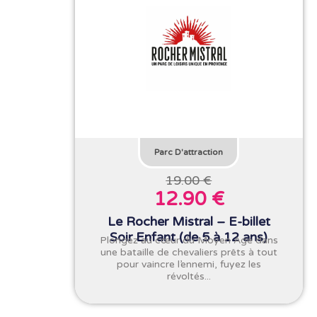
Parc D'attraction
19.00 €
12.90 €
Le Rocher Mistral – E-billet
Soir Enfant (de 5 à 12 ans)
Plongez au cœur du Moyen Age dans
une bataille de chevaliers prêts à tout
pour vaincre l’ennemi, fuyez les
révoltés...