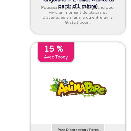
partir d’1 mètre)
Poussez les portes de Kingoland pour
vivre un moment de plaisirs et
d’aventures en famille ou entre amis.
Gratuit pour...
15 %
Avec Toody
Parc D'attraction
/
Parcs