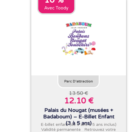
10 %
Avec Toody
Parc D'attraction
13.50 €
12.10 €
Palais du Nougat (musées +
Badaboum) – E-Billet Enfant
(3 à 5 ans)
E-billet enfant (de 3 ans à 5 ans inclus)
Validité permanente Retrouvez votre