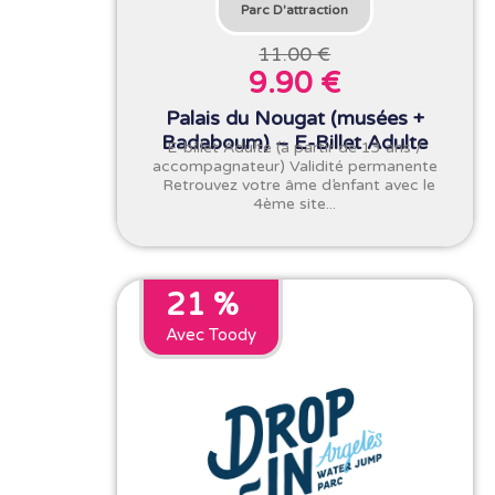
Parc D'attraction
11.00 €
9.90 €
Palais du Nougat (musées +
Badaboum) – E-Billet Adulte
E-billet Adulte (à partir de 13 ans /
accompagnateur) Validité permanente
Retrouvez votre âme d’enfant avec le
4ème site...
21 %
Avec Toody