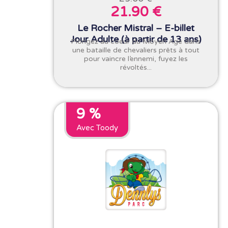
21.90 €
Le Rocher Mistral – E-billet
Jour Adulte (à partir de 13 ans)
Plongez au coeur du Moyen Age dans
une bataille de chevaliers prêts à tout
pour vaincre l’ennemi, fuyez les
révoltés...
9 %
Avec Toody