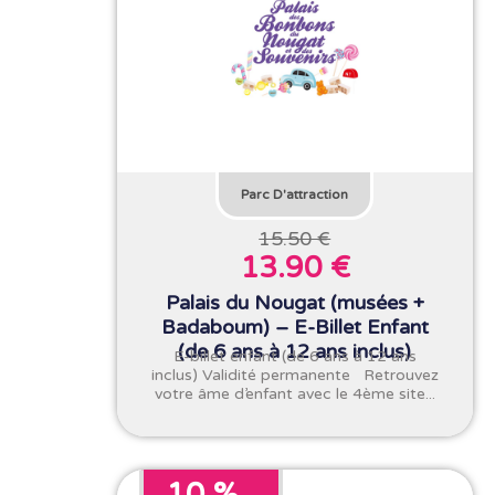
Parc D'attraction
15.50 €
13.90 €
Palais du Nougat (musées +
Badaboum) – E-Billet Enfant
(de 6 ans à 12 ans inclus)
E-billet enfant (de 6 ans à 12 ans
inclus) Validité permanente Retrouvez
votre âme d’enfant avec le 4ème site...