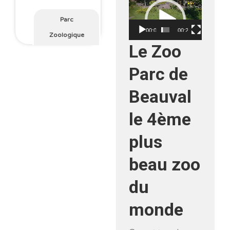
Lecteur
vidéo
Parc
00:00
00:20
Zoologique
Le Zoo
Parc de
Beauval
le 4ème
plus
beau zoo
du
monde