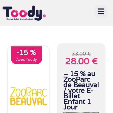
-15 %
33.00 €
28.00 €
Avec Toody
– 15 % au
ZooParc
de Beauval
/ votre E-
Billet
Enfant 1
Jour