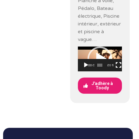
Planche à voile,
Pédalo, Bateau
électrique, Piscine
intérieur, extérieur
et piscine à
vague…
Lecteur
vidéo
00:00
01:52
J'adhère à
Toody