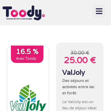
16.5 %
30.00 €
25.00 €
Avec Toody
ValJoly
Des séjours et
activités entre lac
et forêt
Le ValJoly est un
lieu de séjour idéal