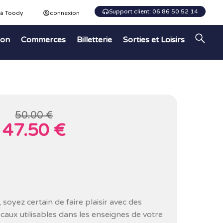
Support client: 06 86 50 52 14
 à Toody
connexion
ion
Commerces
Billetterie
Sorties et Loisirs
50.00 €
47.50 €
 soyez certain de faire plaisir avec des
aux utilisables dans les enseignes de votre