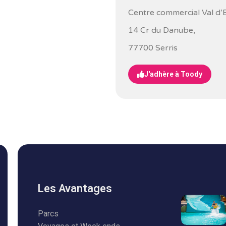
Centre commercial Val d
14 Cr du Danube,
77700 Serris
J'adhère à Toody
Les Avantages
Parcs