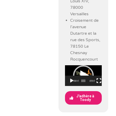
Louis XIV,
78000
Versailles
Croisement de
l’avenue
Dutartre et la
rue des Sports,
78150 Le
Chesnay
Rocquencourt
Lecteur
vidéo
00:00
03:01
J'adhère à
Toody