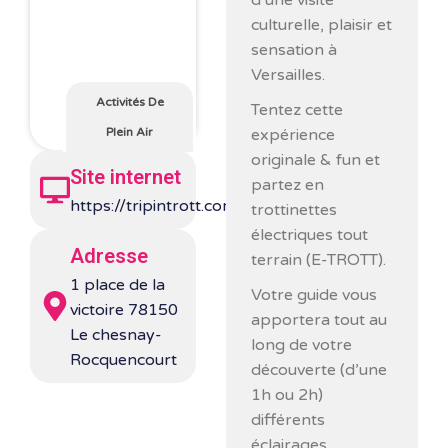
d’une visite
culturelle, plaisir et
sensation à
Versailles.
Activités De
Tentez cette
expérience
Plein Air
originale & fun et
Site internet
partez en
https://tripintrott.com/
trottinettes
électriques tout
Adresse
terrain (E-TROTT).
1 place de la
Votre guide vous
victoire 78150
apportera tout au
Le chesnay-
long de votre
Rocquencourt
découverte (d’une
1h ou 2h)
différents
éclairages