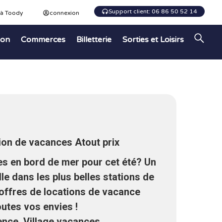
Support client: 06 86 50 52 14
 à Toody
connexion
ion
Commerces
Billetterie
Sorties et Loisirs
tion de vacances Atout prix
s en bord de mer pour cet été? Un
lle dans les plus belles stations de
offres de locations de vacance
outes vos envies !
ence, Village vacances,