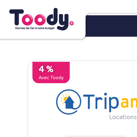
4 %
Avec Toody