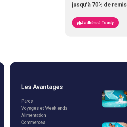
jusqu’à 70% de remis
J'adhère à Toody
Les Avantages
Parcs
Voyages et Week ends
Alimentation
Commerces