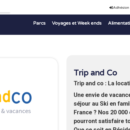
Adhésion
Parcs
Voyages et Week ends
Alimentat
Trip and Co
Trip and co : La loca
Une envie de vacance
séjour au Ski en fami
France ? Nos 20 000 
pourront satisfaire t
Que ce soit en Résid