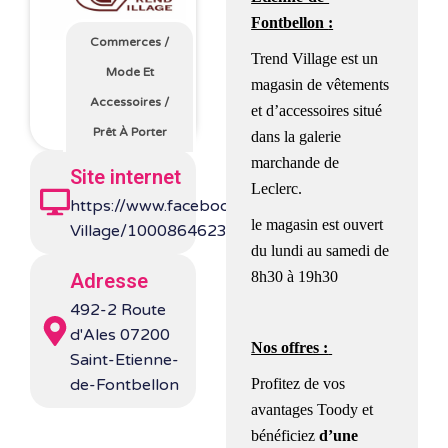
Fontbellon
:
Commerces
/
Trend Village est un
Mode Et
magasin de vêtements
Accessoires
/
et d’accessoires situé
Prêt À Porter
dans la galerie
marchande de
Site internet
Leclerc.
https://www.facebook.com/people/Trend-
le magasin est ouvert
Village/100086462317499/
du lundi au samedi de
8h30 à 19h30
Adresse
492-2 Route
d'Ales 07200
Nos offres :
Saint-Etienne-
Profitez de vos
de-Fontbellon
avantages Toody et
bénéficiez
d’
une