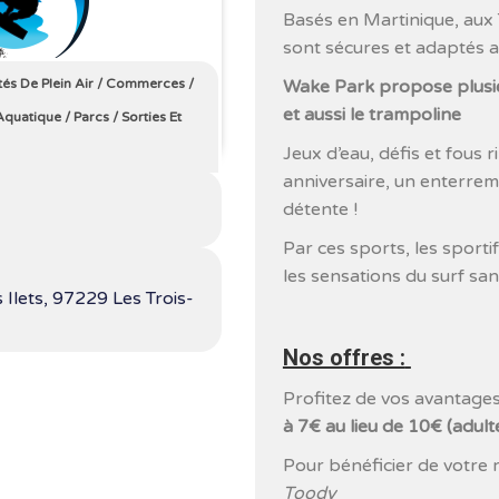
Basés en Martinique, aux 
sont sécures et adaptés a
tés De Plein Air
/
Commerces
/
Wake Park propose plusieu
et aussi le trampoline
Aquatique
/
Parcs
/
Sorties Et
Jeux d’eau, défis et fous 
anniversaire, un enterrem
détente !
Par ces sports, les sporti
les sensations du surf san
 Ilets, 97229 Les Trois-
Nos offres :
Profitez de vos avantages
à 7€ au lieu de 10€ (adult
Pour bénéficier de votre 
Toody