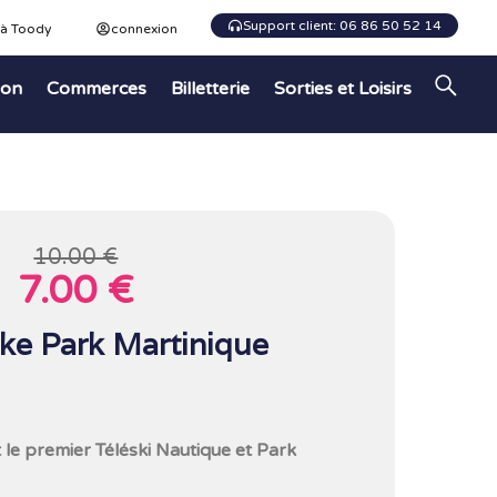
Support client: 06 86 50 52 14
 à Toody
connexion
ion
Commerces
Billetterie
Sorties et Loisirs
10.00 €
7.00 €
ke Park Martinique
le premier Téléski Nautique et Park