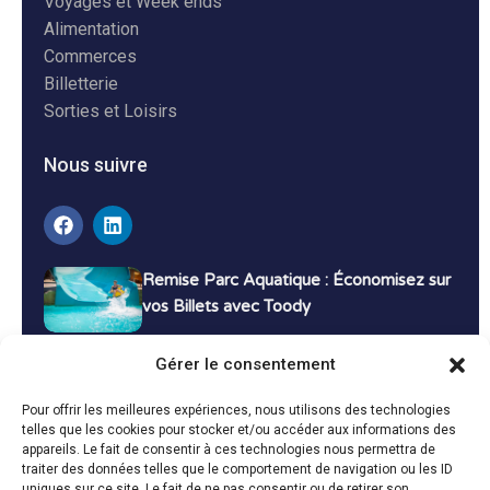
Voyages et Week ends
Alimentation
Commerces
Billetterie
Sorties et Loisirs
Nous suivre
Remise Parc Aquatique : Économisez sur
vos Billets avec Toody
16 décembre 2024
Tutoriels
Gérer le consentement
Bons Plans Voyage : Économisez sur vos
Pour offrir les meilleures expériences, nous utilisons des technologies
Vacances avec Toody
telles que les cookies pour stocker et/ou accéder aux informations des
appareils. Le fait de consentir à ces technologies nous permettra de
13 décembre 2024
Bon plans
traiter des données telles que le comportement de navigation ou les ID
uniques sur ce site. Le fait de ne pas consentir ou de retirer son