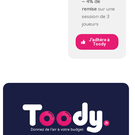
– 4% de
remise
sur une
session de 3
joueurs
J'adhère à
Toody