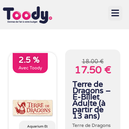
2.5 %
18.00 €
17.50 €
Avec Toody
Terre de
Dragons –
E-Billet
Adulte (à
partir de
13 ans)
Terre de Dragons
Aquarium Et