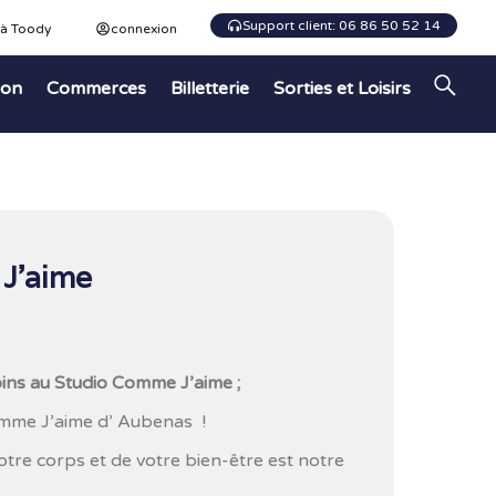
Support client: 06 86 50 52 14
 à Toody
connexion
ion
Commerces
Billetterie
Sorties et Loisirs
J’aime
soins au Studio Comme J’aime ;
mme J’aime d’ Aubenas !
votre corps et de votre bien-être est notre