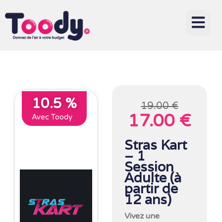
10.5 %
19.00 €
17.00 €
Avec Toody
Stras Kart
– 1
Session
Adulte (à
partir de
12 ans)
Vivez une