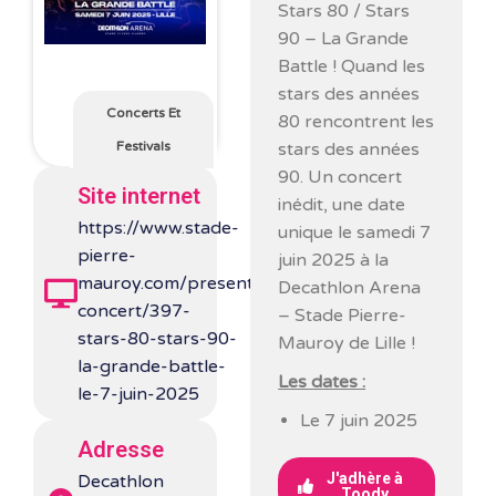
Stars 80 / Stars
90 – La Grande
Battle ! Quand les
stars des années
Concerts Et
80 rencontrent les
stars des années
Festivals
90. Un concert
Site internet
inédit, une date
https://www.stade-
unique le samedi 7
pierre-
juin 2025 à la
mauroy.com/presentation/actualites/29-
Decathlon Arena
concert/397-
– Stade Pierre-
stars-80-stars-90-
Mauroy de Lille !
la-grande-battle-
Les dates :
le-7-juin-2025
Le 7 juin 2025
Adresse
J'adhère à
Decathlon
Toody