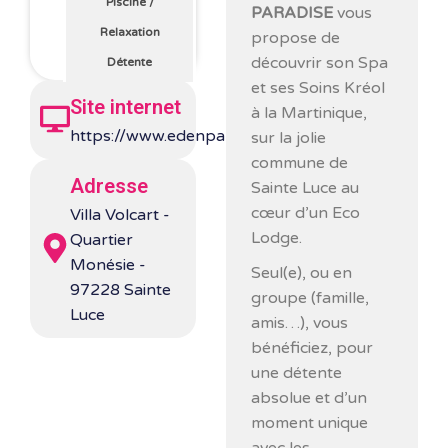
Piscine
/
PARADISE
vous
Relaxation
propose de
découvrir son Spa
Détente
et ses Soins Kréol
Site internet
à la Martinique,
https://www.edenparadisespa.com/
sur la jolie
commune de
Adresse
Sainte Luce au
cœur d’un Eco
Villa Volcart -
Lodge.
Quartier
Monésie -
Seul(e), ou en
97228 Sainte
groupe (famille,
Luce
amis…), vous
bénéficiez, pour
une détente
absolue et d’un
moment unique