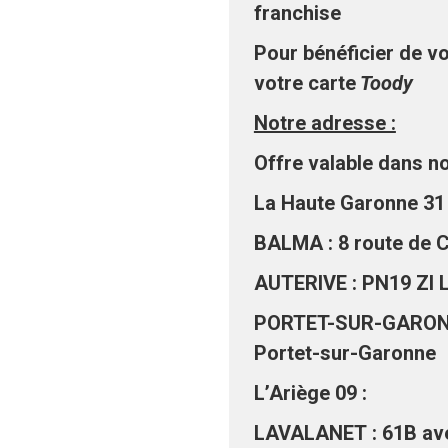
franchise
Pour bénéficier de v
votre carte
Toody
Notre adresse :
Offre valable dans no
La Haute Garonne 31 
BALMA : 8 route de 
AUTERIVE : PN19 ZI L
PORTET-SUR-GARONNE 
Portet-sur-Garonne
L’Ariège 09 :
LAVALANET : 61B ave