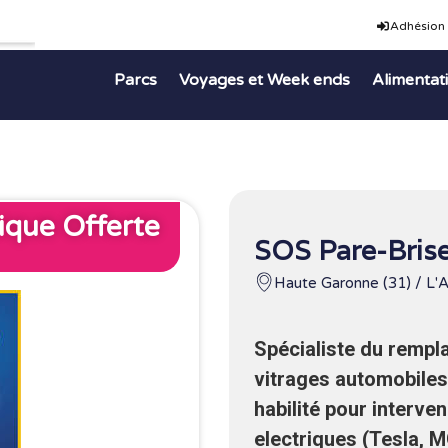
Adhésion
Parcs
Voyages et Week ends
Alimentat
que Offerte
SOS Pare-Bris
Haute Garonne (31) / L'A
Spécialiste du rempl
vitrages automobile
habilité pour interven
electriques (Tesla, M