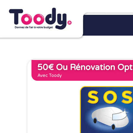
50€ Ou Rénovation Opti
Avec Toody