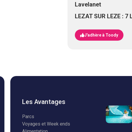
Lavelanet
LEZAT SUR LEZE : 7 L
J'adhère à Toody
Les Avantages
Parcs
Voyages et Week ends
Alimentation