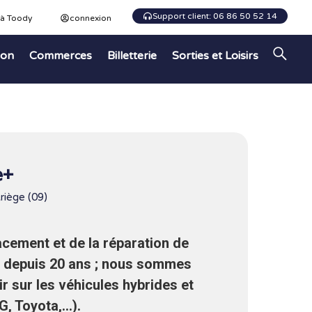
Support client: 06 86 50 52 14
 à Toody
connexion
ion
Commerces
Billetterie
Sorties et Loisirs
e+
riège (09)
acement et de la réparation de
s depuis 20 ans ; nous sommes
ir sur les véhicules hybrides et
G, Toyota,…).