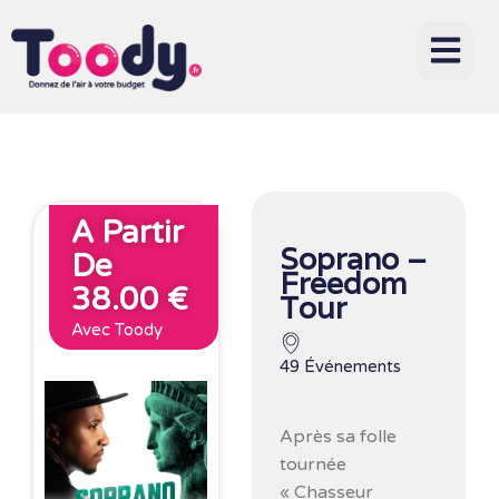
A Partir
Soprano –
De
Freedom
38.00 €
Tour
Avec Toody
49 Événements
Après sa folle
tournée
« Chasseur