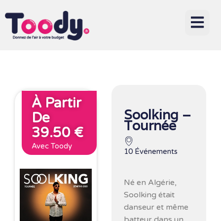
À Partir
Soolking –
De
Tournée
39.50 €
Avec Toody
10 Événements
Né en Algérie,
Soolking était
danseur et même
batteur dans un