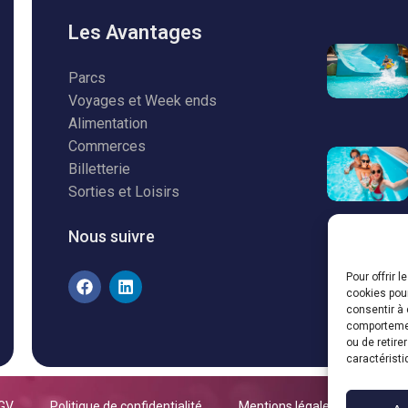
Les Avantages
Parcs
Voyages et Week ends
Alimentation
Commerces
Billetterie
Sorties et Loisirs
Nous suivre
Pour offrir 
cookies pour
consentir à 
comportement
ou de retire
caractéristi
GV
Politique de confidentialité
Mentions légales