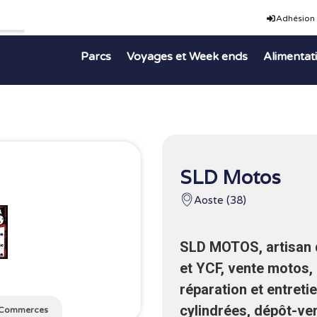
Adhésion
Parcs
Voyages et Week ends
Alimentat
SLD Motos
Aoste (38)
SLD MOTOS, artisan 
et YCF, vente motos,
réparation et entreti
cylindrées, dépôt-ve
Commerces