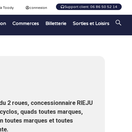
Support client: 06 86 50 52 14
 à Toody
connexion
ion
Commerces
Billetterie
Sorties et Loisirs
du 2 roues, concessionnaire RIEJU
 cyclos, quads toutes marques,
en toutes marques et toutes
nte.