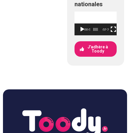
nationales
Lecteur
vidéo
00:00
02:21
J'adhère à
Toody