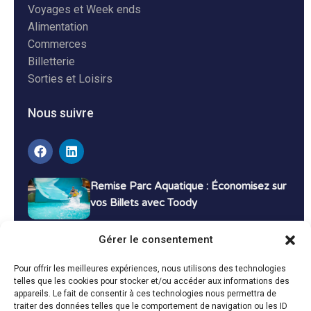
Voyages et Week ends
Alimentation
Commerces
Billetterie
Sorties et Loisirs
Nous suivre
Remise Parc Aquatique : Économisez sur
vos Billets avec Toody
16 décembre 2024
Tutoriels
Gérer le consentement
Bons Plans Voyage : Économisez sur vos
Pour offrir les meilleures expériences, nous utilisons des technologies
Vacances avec Toody
telles que les cookies pour stocker et/ou accéder aux informations des
appareils. Le fait de consentir à ces technologies nous permettra de
13 décembre 2024
Bon plans
traiter des données telles que le comportement de navigation ou les ID