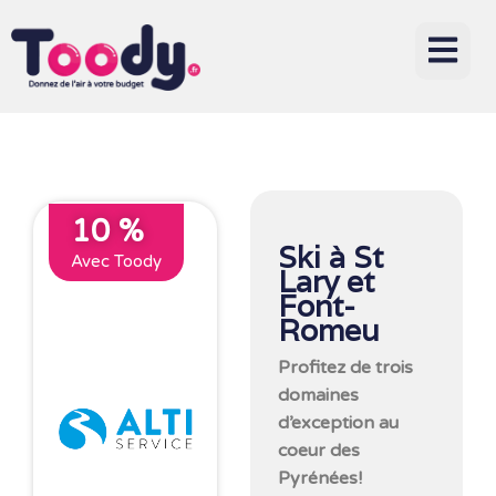
10 %
Ski à St
Avec Toody
Lary et
Font-
Romeu
Profitez de trois
domaines
d’exception au
coeur des
Pyrénées!