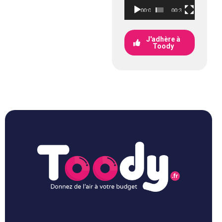
00:00
00:30
J'adhère à
Toody