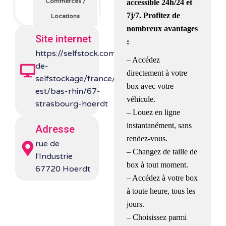
Commerces
/
accessible 24h/24 et
7j/7. Profitez de
Locations
nombreux avantages
Site internet
:
https://selfstock.com/centres-
– Accédez
de-
directement à votre
selfstockage/france/grand-
box avec votre
est/bas-rhin/67-
véhicule.
strasbourg-hoerdt
– Louez en ligne
instantanément, sans
Adresse
rendez-vous.
rue de
– Changez de taille de
l'Industrie
box à tout moment.
67720 Hoerdt
– Accédez à votre box
à toute heure, tous les
jours.
– Choisissez parmi