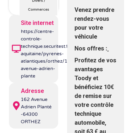
Divers
/
Venez prendre
Commerces
rendez-vous
Site internet
pour votre
https://centre-
véhicule
controle-
technique.securitest.fr/nouvelle-
Nos offres :
aquitaine/pyrenes-
Profitez de vos
atlantiques/orthez/162-
avenue-adrien-
avantages
plante
Toody et
bénéficiez 10€
Adresse
de remise sur
162 Avenue
votre contrôle
Adrien Planté
technique
-64300
ORTHEZ
automobile,
soit 63 € au