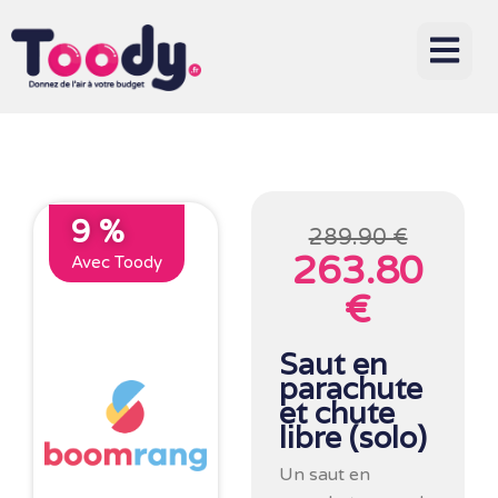
9 %
289.90 €
263.80
Avec Toody
€
Saut en
parachute
et chute
libre (solo)
Un saut en