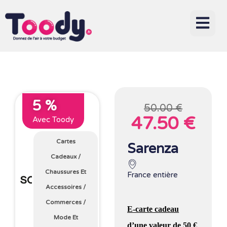
5 %
50.00 €
47.50 €
Avec Toody
Cartes
Sarenza
Cadeaux
/
Chaussures Et
France entière
Accessoires
/
Commerces
/
E-carte cadeau
Mode Et
d’une valeur de 50 €