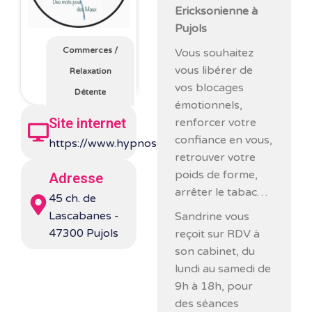
Ericksonienne à
Pujols
Commerces
/
Vous souhaitez
vous libérer de
Relaxation
vos blocages
Détente
émotionnels,
Site internet
renforcer votre
confiance en vous,
https://www.hypnosepujols.fr/
retrouver votre
poids de forme,
Adresse
arrêter le tabac…
45 ch. de
Lascabanes -
Sandrine vous
47300 Pujols
reçoit sur RDV à
son cabinet, du
lundi au samedi de
9h à 18h, pour
des séances