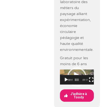
laboratoire des
métiers du
paysage alliant
expérimentation,
économie
circulaire
pédagogie et
haute qualité
environnementale.
Gratuit pour les
moins de 6 ans
Lecteur
vidéo
00:00
01:20
J'adhère à
Toody