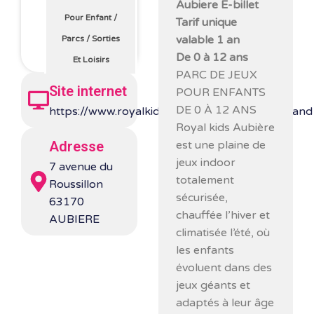
Aubiere E-billet
Pour Enfant
/
Tarif unique
valable 1 an
Parcs
/
Sorties
De 0 à 12 ans
Et Loisirs
PARC DE JEUX
Site internet
POUR ENFANTS
DE 0 À 12 ANS
https://www.royalkids.fr/parcs/clermont_ferrand
Royal kids Aubière
est une plaine de
Adresse
jeux indoor
7 avenue du
totalement
Roussillon
sécurisée,
63170
chauffée l’hiver et
AUBIERE
climatisée l’été, où
les enfants
évoluent dans des
jeux géants et
adaptés à leur âge