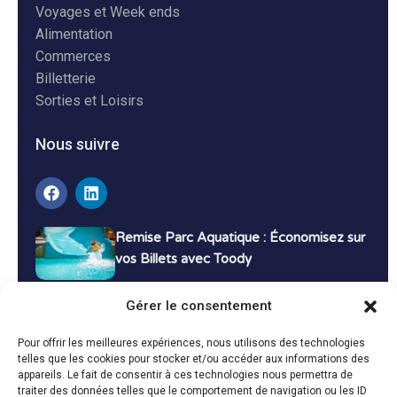
Voyages et Week ends
Alimentation
Commerces
Billetterie
Sorties et Loisirs
Nous suivre
Remise Parc Aquatique : Économisez sur
vos Billets avec Toody
16 décembre 2024
Tutoriels
Gérer le consentement
Bons Plans Voyage : Économisez sur vos
Pour offrir les meilleures expériences, nous utilisons des technologies
Vacances avec Toody
telles que les cookies pour stocker et/ou accéder aux informations des
appareils. Le fait de consentir à ces technologies nous permettra de
13 décembre 2024
Bon plans
traiter des données telles que le comportement de navigation ou les ID