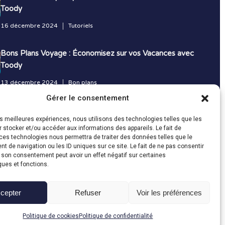
Toody
16 décembre 2024
Tutoriels
Bons Plans Voyage : Économisez sur vos Vacances avec
Toody
13 décembre 2024
Bon plans
Gérer le consentement
Toutes les actualités
les meilleures expériences, nous utilisons des technologies telles que les
 stocker et/ou accéder aux informations des appareils. Le fait de
ces technologies nous permettra de traiter des données telles que le
 de navigation ou les ID uniques sur ce site. Le fait de ne pas consentir
r son consentement peut avoir un effet négatif sur certaines
ques et fonctions.
cepter
Refuser
Voir les préférences
Fait avec le
en Vendée par
Politique de cookies
Politique de confidentialité