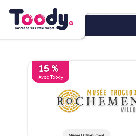
15 %
Avec Toody
Musée Et Monument