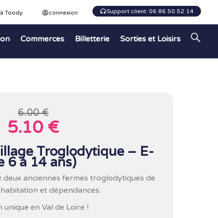
Support client: 06 86 50 52 14
 à Toody
connexion
ion
Commerces
Billetterie
Sorties et Loisirs
6.00 €
5.10 €
llage Troglodytique – E-
e 6 à 14 ans)
z deux anciennes fermes troglodytiques de
d’habitation et dépendances.
 unique en Val de Loire !