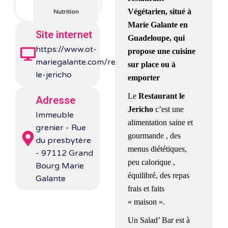
Végétarien,
situé à
Nutrition
Marie Galante en
Site internet
Guadeloupe, qui
https://www.ot-
propose une cuisine
mariegalante.com/restaurant-
sur place ou à
le-jericho
emporter
Le
Restaurant le
Adresse
Jericho
c’est une
Immeuble
alimentation saine et
grenier - Rue
gourmande , des
du presbytère
menus diététiques,
- 97112 Grand
peu calorique ,
Bourg Marie
équilibré, des repas
Galante
frais et faits
« maison ».
Un Salad’ Bar est à