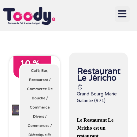
10 %
Restaurant
Café, Bar,
Avec Toody
Le Jéricho
Restaurant
/
Commerce De
Grand Bourg Marie
Bouche
/
Galante (971)
Commerce
Divers
/
Le
Restaurant Le
Commerces
/
Jéricho est un
Diététique Et
restaurant