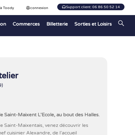
Support client: 06 86 50 52 14
 à Toody
connexion
ion
Commerces
Billetterie
Sorties et Loisirs
elier
9)
de Saint-Maixent L’Ecole, au bout des Halles.
 le Saint-Maixentais, venez découvrir les
ef cuisinier Alexandre, de l’accueil