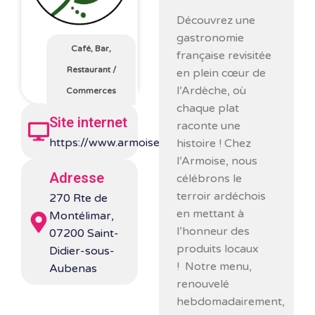
Découvrez une
gastronomie
Café, Bar,
française revisitée
Restaurant
/
en plein cœur de
l’Ardèche, où
Commerces
chaque plat
Site internet
raconte une
https://www.armoise07.fr/
histoire ! Chez
l’Armoise, nous
Adresse
célébrons le
terroir ardéchois
270 Rte de
en mettant à
Montélimar,
l’honneur des
07200 Saint-
produits locaux
Didier-sous-
! Notre menu,
Aubenas
renouvelé
hebdomadairement,