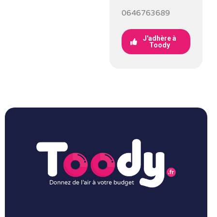
0646763689
J'adhère à
Toody