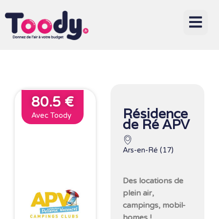
80.5 €
Résidence
Avec Toody
de Ré APV
Ars-en-Ré (17)
Des locations de
plein air,
campings, mobil-
homes !