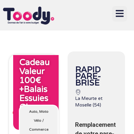
Cadeau
RAPID
Valeur
PARE-
100€
BRISE
+balais
Essuies
La Meurte et
Glace
Moselle (54)
Auto, Moto
Offerts
Vélo
/
Remplacement
Avec Toody
Commerce
de votre pare-