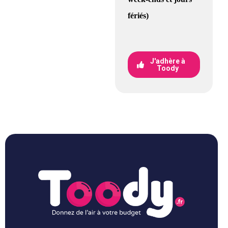
fériés)
J'adhère à
Toody