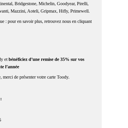
inental, Bridgestone, Michelin, Goodyear, Pirelli,
ti, Mazzini, Aoteli, Gripmax, Hifly, Primewell.
e : pour en savoir plus, retrouvez nous en
cliquant
y et
bénéficiez
d’une r
emise de 35% sur vos
ute l’année
, merci de présenter votre carte
Toody.
e
:
5