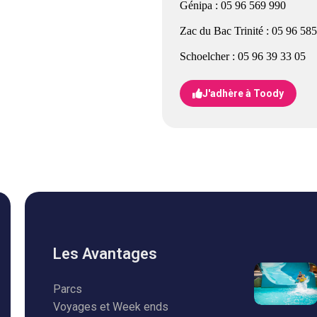
Génipa : 05 96 569 990
Zac du Bac Trinité : 05 96 58
Schoelcher : 05 96 39 33 05
J'adhère à Toody
Les Avantages
Parcs
Voyages et Week ends