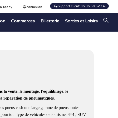
Support client: 06 86 50 52 14
 à Toody
connexion
ion
Commerces
Billetterie
Sorties et Loisirs
s la vente, le montage, l’équilibrage, le
t la réparation de pneumatiques.
tres pneus cash une large gamme de pneus toutes
 pour tout type de véhicules de tourisme, 4×4 , SUV