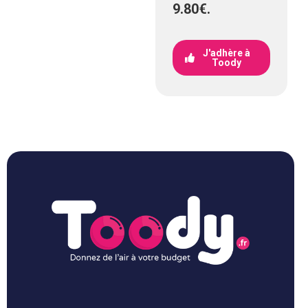
9.80€.
J'adhère à
Toody