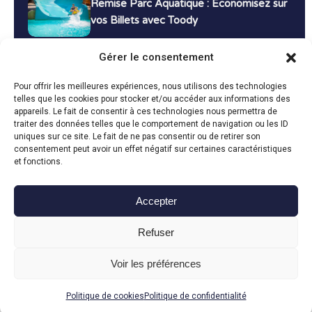
Remise Parc Aquatique : Économisez sur
vos Billets avec Toody
16 décembre 2024
Tutoriels
Gérer le consentement
Bons Plans Voyage : Économisez sur vos
Pour offrir les meilleures expériences, nous utilisons des technologies
Vacances avec Toody
telles que les cookies pour stocker et/ou accéder aux informations des
appareils. Le fait de consentir à ces technologies nous permettra de
13 décembre 2024
Bon plans
traiter des données telles que le comportement de navigation ou les ID
uniques sur ce site. Le fait de ne pas consentir ou de retirer son
consentement peut avoir un effet négatif sur certaines caractéristiques
Toutes les actualités
et fonctions.
Accepter
Toody © 2024
Refuser
CGU
CGV
Politique de confidentialité
Mentions légales
Politique de cookies
Voir les préférences
Fait avec le
en Vendée par
Politique de cookies
Politique de confidentialité