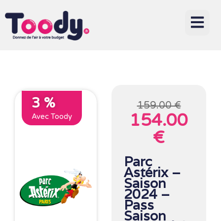
3 %
159.00 €
154.00
Avec Toody
€
Parc
Astérix –
Saison
2024 –
Pass
Saison