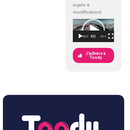
sujets à
modification).
Lecteur
vidéo
00:00
01:00
J'adhère à
Toody