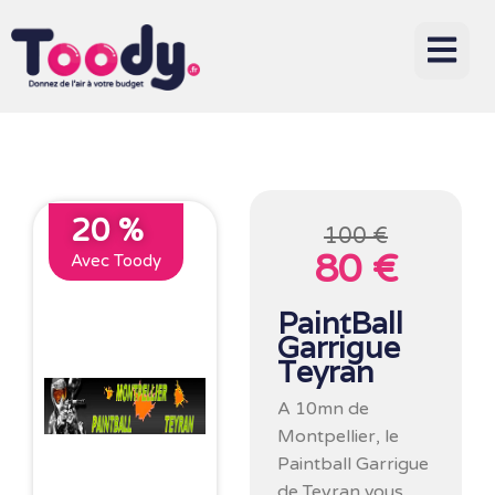
20 %
100 €
80 €
Avec Toody
PaintBall
Garrigue
Teyran
A 10mn de
Montpellier, le
Paintball Garrigue
de Teyran vous